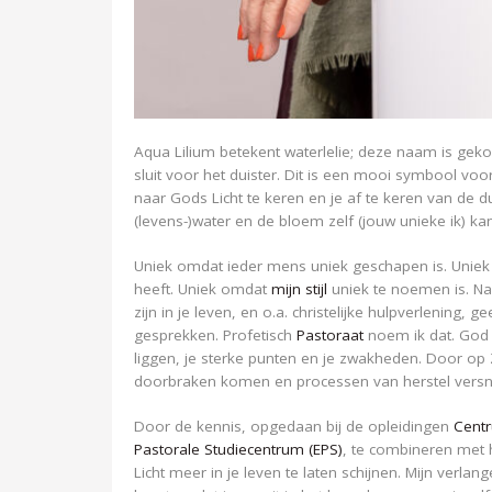
Aqua Lilium betekent waterlelie; deze naam is gekoz
sluit voor het duister. Dit is een mooi symbool voor
naar Gods Licht te keren en je af te keren van de du
(levens-)water en de bloem zelf (jouw unieke ik) k
Uniek omdat ieder mens uniek geschapen is. Uniek
heeft. Uniek omdat
mijn stijl
uniek te noemen is. Na
zijn in je leven, en o.a. christelijke hulpverlening,
gesprekken. Profetisch
Pastoraat
noem ik dat. God 
liggen, je sterke punten en je zwakheden. Door op
doorbraken komen en processen van herstel versn
Door de kennis, opgedaan bij de opleidingen
Centr
Pastorale Studiecentrum (EPS)
, te combineren met h
Licht meer in je leven te laten schijnen. Mijn verla