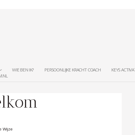
WIE BEN IK?
PERSOONLIJKE KRACHT COACH
KEYS ACTIV
M.NL
lkom
e Wijze