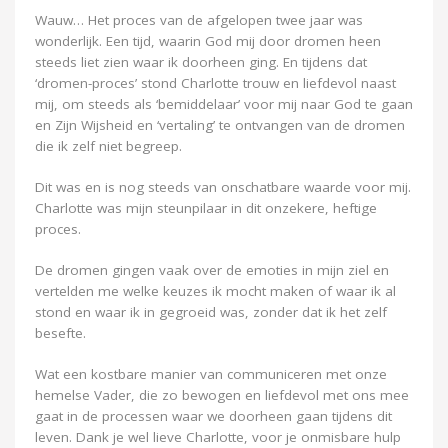
Wauw… Het proces van de afgelopen twee jaar was
wonderlijk. Een tijd, waarin God mij door dromen heen
steeds liet zien waar ik doorheen ging. En tijdens dat
‘dromen-proces’ stond Charlotte trouw en liefdevol naast
mij, om steeds als ‘bemiddelaar’ voor mij naar God te gaan
en Zijn Wijsheid en ‘vertaling’ te ontvangen van de dromen
die ik zelf niet begreep.
Dit was en is nog steeds van onschatbare waarde voor mij.
Charlotte was mijn steunpilaar in dit onzekere, heftige
proces.
De dromen gingen vaak over de emoties in mijn ziel en
vertelden me welke keuzes ik mocht maken of waar ik al
stond en waar ik in gegroeid was, zonder dat ik het zelf
besefte.
Wat een kostbare manier van communiceren met onze
hemelse Vader, die zo bewogen en liefdevol met ons mee
gaat in de processen waar we doorheen gaan tijdens dit
leven. Dank je wel lieve Charlotte, voor je onmisbare hulp