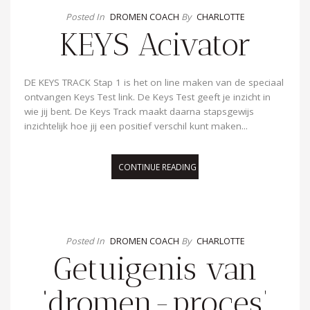
Blog
Posted In
DROMEN COACH
By
CHARLOTTE
KEYS Acivator
DE KEYS TRACK Stap 1 is het on line maken van de speciaal
ontvangen Keys Test link. De Keys Test geeft je inzicht in
wie jij bent. De Keys Track maakt daarna stapsgewijs
inzichtelijk hoe jij een positief verschil kunt maken...
CONTINUE READING
Posted In
DROMEN COACH
By
CHARLOTTE
Getuigenis van
‘dromen-proces’