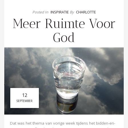
Posted In
INSPIRATIE
By
CHARLOTTE
Meer Ruimte Voor
God
12
SEPTEMBER
Dat was het thema van vorige week tijdens het bidden-en-