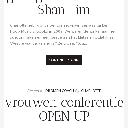
Shan Lim
Charlotte heb ik ontmoet toen ik vrijwilliger was bij De
Hoop Music & Books in 2009. We waren de winkel aan het
schoonmaken en een beetje aan het kletsen. Totdat ik zei:
‘Weet je wat vervelend is?’ Ze vroeg: ‘Nou,...
CONTINUE READING
Posted In
DROMEN COACH
By
CHARLOTTE
vrouwen conferentie
OPEN UP