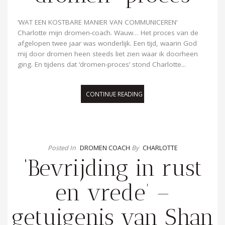
‘WAT EEN KOSTBARE MANIER VAN COMMUNICEREN‘
Charlotte mijn dromen-coach. Wauw… Het proces van de
afgelopen twee jaar was wonderlijk. Een tijd, waarin God
mij door dromen heen steeds liet zien waar ik doorheen
ging. En tijdens dat ‘dromen-proces’ stond Charlotte...
CONTINUE READING
Posted In
DROMEN COACH
By
CHARLOTTE
‘Bevrijding in rust
en vrede’ –
getuigenis van Shan