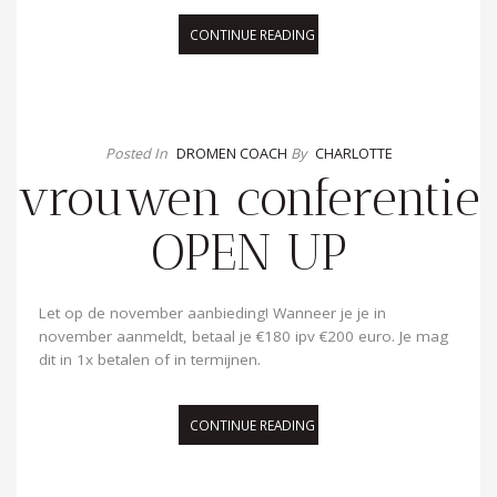
CONTINUE READING
Posted In
DROMEN COACH
By
CHARLOTTE
vrouwen conferentie
OPEN UP
Let op de november aanbieding! Wanneer je je in
november aanmeldt, betaal je €180 ipv €200 euro. Je mag
dit in 1x betalen of in termijnen.
CONTINUE READING