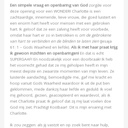
Een simpele vraag en openbaring van God
zorgde voor
deze opening voor een WONDER! Charlotte is een
zachtaardige, innemende, lieve vrouw, die goed luistert en
een enorm hart heeft voor mensen met een gebroken
hart. Ik geloof dat ze een zalving heeft voor voorbede,
omdat haar hart er zo in betrokken is
om de gebrokene
van hart te verbinden en de blinden te laten zien
(Jesaja
61: 1 – Gods Waarheid en liefde).
Als ik met haar praat krijg
ik gewoon inzichten en openbaringen!
En dat is echt
SUPERGAAF! En noodzakelijk voor een doorbraak! Ik heb
het voorrecht gehad dat ze mij geholpen heeft in mijn
meest diepste en zwaarste momenten van mijn leven. Ze
luisterde aandachtig, bemoedigde me, gaf me kracht en
hoop vanuit Gods Waarheid waardoor ik uit de put ben
geklommen, mede dankzij haar liefde en geduld. Ik voel
mij gehoord, gezien, geaccepteerd en waardevol, als ik
met Charlotte praat. Ik geloof dat zij mij laat voelen doe
God mij ziet. Prachtig! Kostbaar! Dit is mijn ervaring met
Charlotte.
Ik zou zeggen: als jij vastzit en op zoek bent naar hulp,