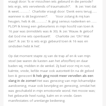
vraagt door: ‘Is er misschien iets gebeurd in die periode?
Iets ergs, iets vervelends of traumatisch?’. Ik zei: ‘niet dat
ik weet…………’. Charlotte vraagt door: ‘Denk eens terug……
wanneer is dit begonnen?’. ‘Voor zolang ik mij kan
heugen, heb ik dit………….’. Ik ging serieus nadenken en ……
PLOP! Ik kreeg een gebeurtenis in mijn hoofd van toen ik
16 jaar was (inmiddels was ik 30). Ik zei: ‘Wauw. Ik geloof
dat God me iets openbaart!’. Charlotte zei: ‘Oh? Wat
dan?’. Ik zei: ‘Er is iets ergs gebeurd toen ik 16 was en
sindsdien hebt ik het’.
Op dat moment stapte zij van de trap af en ik van mijn
stoel (we waren de kasten aan het afstoffen) en daar
baden wij, midden in de winkel. Zij bad voor mij in rust,
kalmte, vrede, liefde maar ook autoriteit! En na dit gebed
ben ik genezen!
Ik heb ging nooit meer vervellen als een
slang in de zomer!
Het was genezing van mijn lichamelijke
aandoening, maar ook bevrijding en genezing, omdat het
was geschakeld in mijn emotionele wond. Het mooie was;
het gebeurde heel rustig, kalm en in vrede. Geen
manifestaties of urenlange bediening.