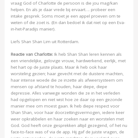
vraag God of Charlotte de persoon is die jou mag/kan
helpen. En als je daar vrede bij ervaart…. probeer een
intake gesprek. Soms moet je een appel proeven om te
weten of die zoet is. (En dan bedoel ik dat niet op een Eva-
in-het-Paradijs manier).
Liefs Shan Shan Lim uit Rotterdam.
Reactie van Charlotte:
Ik heb Shan Shan leren kennen als
een vriendelijke, gelovige vrouw, hardwerkend, eerlijk, met
het hart op de juiste plaats. Maar ik heb ook haar
worsteling gezien; haar gevecht met de duistere machten,
haar intense woede die ze inzette als afweersysteem om
mensen op afstand te houden, haar diepe, diepe
depressie. Alles vanwege wonden die ze in het verleden
had opgelopen en niet wist hoe ze daar op een gezonde
manier mee om moest gaan. Ik heb diepe respect voor
Shan Shan, voor haar doorzettingsvermogen, iedere keer
weer opkrabbelen en haar zoeken naar en worstelen met
God. God heeft onze gesprekken altijd gezegend, of het nu
face-to-face was of via de app. Hij gaf de juiste vragen, de