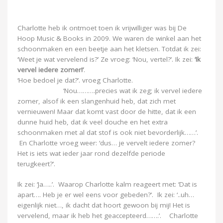
Charlotte heb ik ontmoet toen ik vrijwilliger was bij De
Hoop Music & Books in 2009. We waren de winkel aan het
schoonmaken en een beetje aan het kletsen. Totdat ik zei:
‘Weet je wat vervelend is?’ Ze vroeg: ‘Nou, vertel?’. Ik zei:
‘Ik
vervel iedere zomer!’
.
‘Hoe bedoel je dat?’. vroeg Charlotte.
‘Nou……….precies wat ik zeg; ik vervel iedere
zomer, alsof ik een slangenhuid heb, dat zich met
vernieuwen! Maar dat komt vast door de hitte, dat ik een
dunne huid heb, dat ik veel douche en het extra
schoonmaken met al dat stof is ook niet bevorderlijk……’.
En Charlotte vroeg weer: ‘dus… je vervelt iedere zomer?
Het is iets wat ieder jaar rond dezelfde periode
terugkeert?’.
Ik zei: ‘Ja…..’. Waarop Charlotte kalm reageert met: ‘Dat is
apart…. Heb je er wel eens voor gebeden?’. Ik zei: ‘..uh…
eigenlijk niet…, ik dacht dat hoort gewoon bij mij! Het is
vervelend, maar ik heb het geaccepteerd…….’. Charlotte