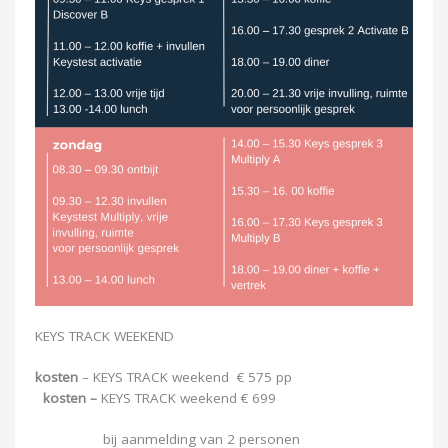
KEYS TRACK WEEKEND
kosten
– KEYS TRACK weekend € 575 pp
kosten –
KEYS TRACK weekend € 699
bij aanmelding van 2 personen